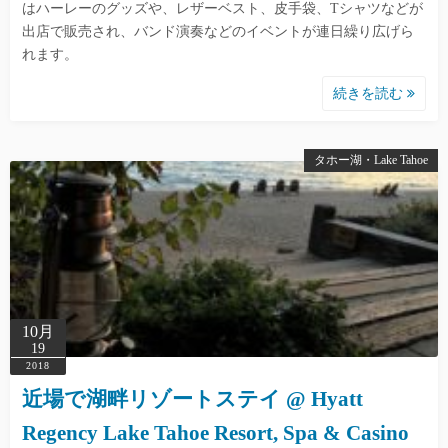
はハーレーのグッズや、レザーベスト、皮手袋、Tシャツなどが
出店で販売され、バンド演奏などのイベントが連日繰り広げら
れます。
続きを読む
タホー湖・Lake Tahoe
10月
19
2018
近場で湖畔リゾートステイ @ Hyatt
Regency Lake Tahoe Resort, Spa & Casino