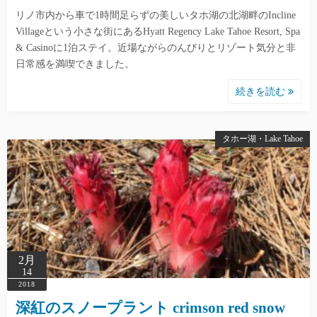
リノ市内から車で1時間足らずの美しいタホ湖の北湖畔のIncline
Villageという小さな街にあるHyatt Regency Lake Tahoe Resort, Spa
& Casinoに1泊ステイ。近場ながらのんびりとリゾート気分と非
日常感を満喫できました。
続きを読む
タホー湖・Lake Tahoe
2月
14
2018
深紅のスノープラント crimson red snow