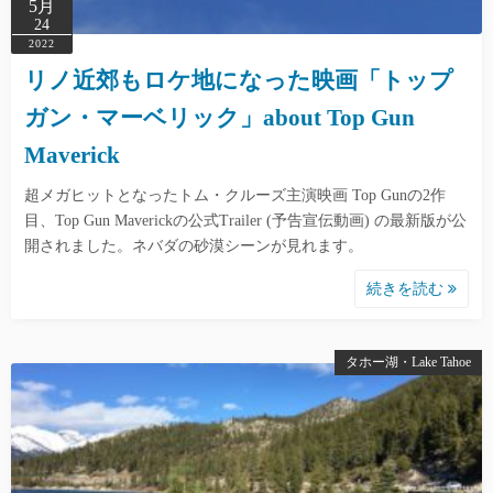
5月
24
2022
リノ近郊もロケ地になった映画「トップ
ガン・マーベリック」about Top Gun
Maverick
超メガヒットとなったトム・クルーズ主演映画 Top Gunの2作
目、Top Gun Maverickの公式Trailer (予告宣伝動画) の最新版が公
開されました。ネバダの砂漠シーンが見れます。
続きを読む
タホー湖・Lake Tahoe