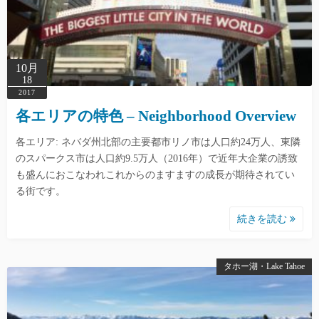
10月
18
2017
各エリアの特色 – Neighborhood Overview
各エリア: ネバダ州北部の主要都市リノ市は人口約24万人、東隣
のスパークス市は人口約9.5万人（2016年）で近年大企業の誘致
も盛んにおこなわれこれからのますますの成長が期待されてい
る街です。
続きを読む
タホー湖・Lake Tahoe