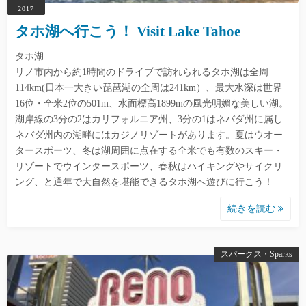
2017
タホ湖へ行こう！ Visit Lake Tahoe
タホ湖
リノ市内から約1時間のドライブで訪れられるタホ湖は全周
114km(日本一大きい琵琶湖の全周は241km）、最大水深は世界
16位・全米2位の501m、水面標高1899mの風光明媚な美しい湖。
湖岸線の3分の2はカリフォルニア州、3分の1はネバダ州に属し
ネバダ州内の湖畔にはカジノリゾートがあります。夏はウオー
タースポーツ、冬は湖周囲に点在する全米でも有数のスキー・
リゾートでウインタースポーツ、春秋はハイキングやサイクリ
ング、と通年で大自然を堪能できるタホ湖へ遊びに行こう！
続きを読む
スパークス・Sparks