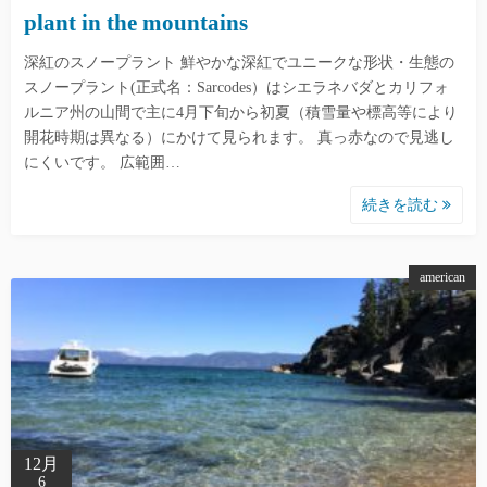
plant in the mountains
深紅のスノープラント 鮮やかな深紅でユニークな形状・生態の
スノープラント(正式名：Sarcodes）はシエラネバダとカリフォ
ルニア州の山間で主に4月下旬から初夏（積雪量や標高等により
開花時期は異なる）にかけて見られます。 真っ赤なので見逃し
にくいです。 広範囲…
続きを読む
american
12月
6