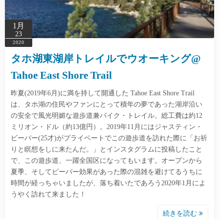
1月
23
2020
タホ湖東湖岸トレイルでウオーキング@
Tahoe East Shore Trail
昨夏(2019年6月)に満を持して開通した Tahoe East Shore Trail
は、タホ湖の住民やファンにとって積年の夢であった湖岸沿い
の安全で風光明媚な遊歩道兼バイク・トレイル。総工費は約12
ミリオン・ドル（約13億円）。2019年11月にはジャスティン・
ビーバー(25才)がプライベートでこの遊歩道を訪れた際に「お祈
りと瞑想をしに来たんだ。」とインスタグラムに投稿したこと
で、この遊歩道、一躍全国区になってもいます。オープンから
夏季、そしてビーバー効果があった際の混雑を避けてるうちに
時間が経っちゃいましたが、落ち着いたであろう2020年1月によ
うやく訪れて来ました！
続きを読む