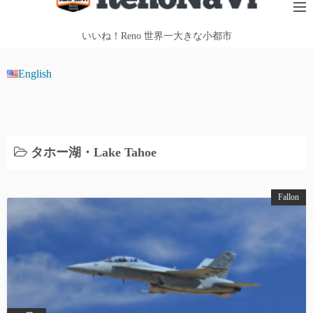
テ
ン
いいね！Reno 世界一大きな小都市
ツ
へ
English
ス
キ
ッ
プ
タホー湖・Lake Tahoe
Fallon