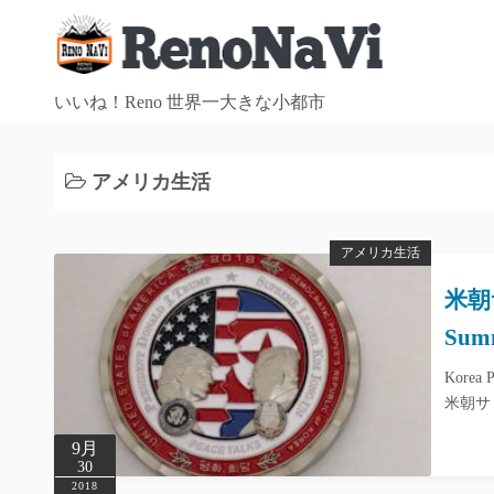
コ
ン
テ
ン
いいね！Reno 世界一大きな小都市
ツ
へ
アメリカ生活
ス
キ
ッ
アメリカ生活
プ
米朝サ
Summ
Korea 
米朝サ
9月
30
2018