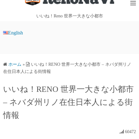
テ
ン
いいね！Reno 世界一大きな小都市
ツ
へ
English
ス
キ
ッ
プ
ホーム
»
いいね！RENO 世界一大きな小都市 – ネバダ州リノ
在住日本人による街情報
いいね！RENO 世界一大きな小都市
– ネバダ州リノ在住日本人による街
情報
60472