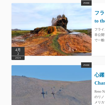
event
フライ
to th
フライ
非公開
で一般
4月
2
2024
event
心躍る
Cha
Reno 
のリノ・ス
メリカ