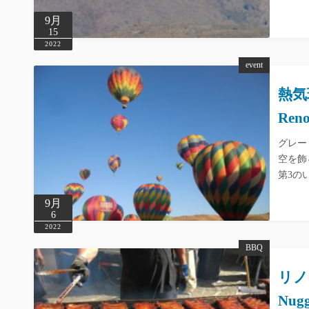
9月
15
2022
event
熱気
Reno
グレー
空を飾
第3の
9月
6
2022
BBQ
リノ
Nugg