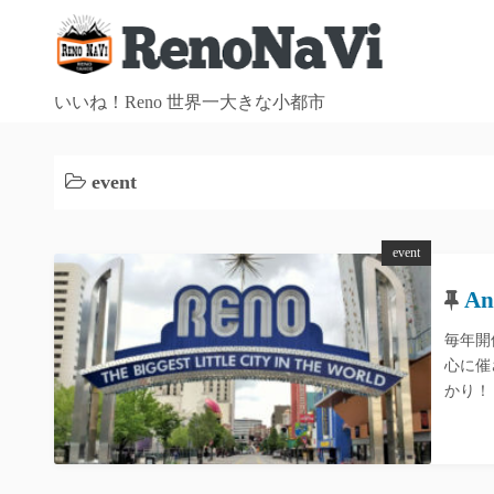
コ
ン
テ
ン
いいね！Reno 世界一大きな小都市
ツ
へ
event
ス
キ
ッ
event
プ
An
毎年開
心に催
かり！