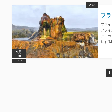
event
フラ
フライガ
フライ
ア・ガ
動する
9月
20
2019
投
1
稿
の
ペ