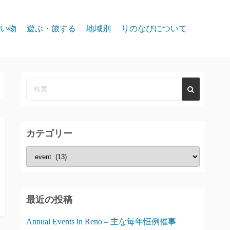
い物
遊ぶ・旅する
地域別
りのなびについて
event
スパークス
お問合せ
リノ北部
プライバシー
リノ中心部
リノ南部
カテゴリー
タホー湖
カ
テ
ゴ
リ
最近の投稿
ー
Annual Events in Reno – 主な毎年恒例催事