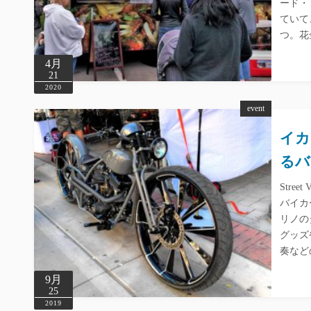
ード・
ていて
つ。花
4月
21
2020
event
イカ
るバ
Stre
バイカ
リノの
グッズ
奏など
9月
25
2019