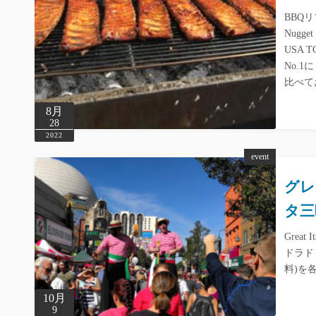
BBQ
Nugg
USA
No.
比べて
8月
28
2022
event
グレ
タ三
Grea
ドラド
料)を
10月
9