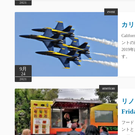
2021
event
カリ
Cali
ントの
201
す。
9月
24
2021
american
リノ
Frid
フード
ントと