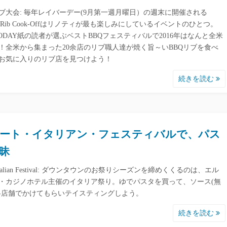
リブ大会: 毎年レイバーデー(9月第一週月曜日）の週末に開催される
et Rib Cook-Offはリノティが最も楽しみにしているイベントのひとつ。
 TODAY紙の読者が選ぶベストBBQフェスティバルで2016年はなんと全米
1に！全米から集まった20余店のリブ職人達が焼く旨～いBBQリブを食べ
お気に入りのリブ店を見つけよう！
続きを読む
ート・イタリアン・フェスティバルで、パス
昧
t Italian Festival: ダウンタウンのお祭りシーズンを締めくくるのは、エル
・カジノホテル主催のイタリア祭り。ゆでパスタを買って、ソース(無
各店舗でかけてもらいテイスティングしよう。
続きを読む