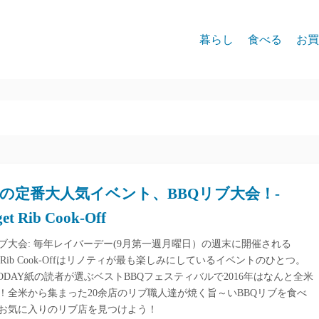
暮らし
食べる
お買
の定番大人気イベント、BBQリブ大会！-
et Rib Cook-Off
リブ大会: 毎年レイバーデー(9月第一週月曜日）の週末に開催される
et Rib Cook-Offはリノティが最も楽しみにしているイベントのひとつ。
 TODAY紙の読者が選ぶベストBBQフェスティバルで2016年はなんと全米
1に！全米から集まった20余店のリブ職人達が焼く旨～いBBQリブを食べ
お気に入りのリブ店を見つけよう！