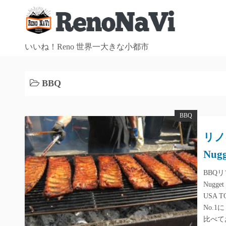
コ
ン
テ
ン
いいね！Reno 世界一大きな小都市
ツ
へ
BBQ
ス
キ
ッ
BBQ
プ
リノ
Nugg
BBQ
Nugg
USA
No.
比べて