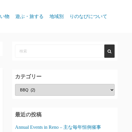
い物
遊ぶ・旅する
地域別
りのなびについて
event
スパークス
お問合せ
リノ北部
プライバシー
リノ中心部
リノ南部
カテゴリー
タホー湖
カ
テ
ゴ
リ
最近の投稿
ー
Annual Events in Reno – 主な毎年恒例催事