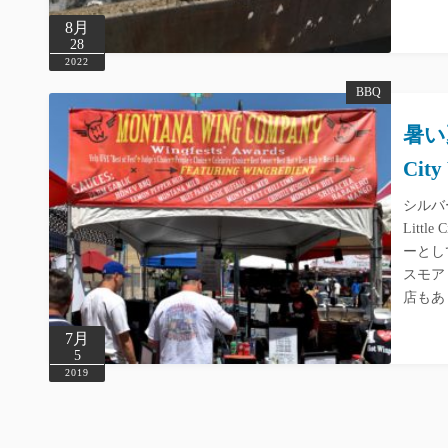
8月
28
2022
BBQ
暑い夏
City
シルバ
Litt
ーとし
スモア
店もあ
7月
5
2019