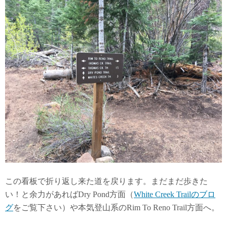
この看板で折り返し来た道を戻ります。まだまだ歩きた
い！と余力があればDry Pond方面（
White Creek Trailのブロ
グ
をご覧下さい）や本気登山系のRim To Reno Trail方面へ。