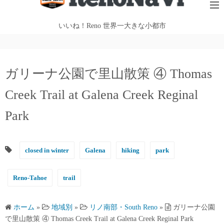
テ
ン
いいね！Reno 世界一大きな小都市
ツ
へ
ス
ガリーナ公園で里山散策 ④ Thomas
キ
ッ
Creek Trail at Galena Creek Reginal
プ
Park
closed in winter
Galena
hiking
park
Reno-Tahoe
trail
ホーム
»
地域別
»
リノ南部・South Reno
»
ガリーナ公園
で里山散策 ④ Thomas Creek Trail at Galena Creek Reginal Park