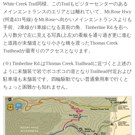
White Creek Trail同様、このTrailもビジターセンターのある
メインエントランスのエリアとは離れていて、Mt.Rose Hwy
(州道431号線) をMt.Roseへ向かいメインエントランスよりも
手前、2車線が1車線になる直前の角、Timberline Rd.を右へ
入り数分で左に見える写真(上左)の看板を通り過ぎ更に進む
と道路が未舗道となり小さな橋を渡ったThomas Creek
Trailheadが最寄りのアクセスとなります。
(※) Timberline Rd.はThomas Creek Trailheadに近づくと上述の
ように未舗装で岩でボコボコの道となりTrailhead付近および
駐車場も未舗装です。四輪駆動でない普通乗用車で行くと
ちょっと困難かも知れません。