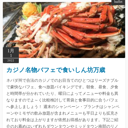
buffet
1月
1
2022
カジノ名物バフェで食いしん坊万歳
ネバダ州で合法のカジノでのお目当てのひとつはリーズナブル
で豪快なバフェ、食べ放題バイキングです。朝食、昼食、夕食
と時間帯が分かれていたり、曜日によってメニューや料金も異
なりますのでよ～く比較検討して胃袋と食事目的に合うバフェ
へ参上しましょう！ 週末のシャンペーン・ブランチはシャンペ
ーンやミモザの飲み放題が含まれメニューも平日よりも拡充さ
れており料金は上がりますが依然お得感があります。下記ご紹
介のお薦めはいずれもダウンタウンやミッドタウン南部のリノ