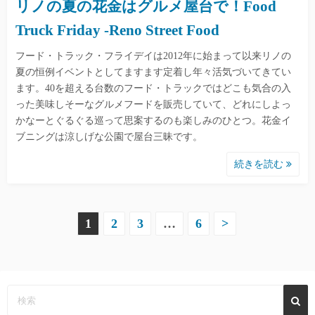
リノの夏の花金はグルメ屋台で！Food
Truck Friday -Reno Street Food
フード・トラック・フライデイは2012年に始まって以来リノの
夏の恒例イベントとしてますます定着し年々活気づいてきてい
ます。40を超える台数のフード・トラックではどこも気合の入
った美味しそーなグルメフードを販売していて、どれにしよっ
かなーとぐるぐる巡って思案するのも楽しみのひとつ。花金イ
ブニングは涼しげな公園で屋台三昧です。
続きを読む
投
1
2
3
…
6
>
稿
の
ペ