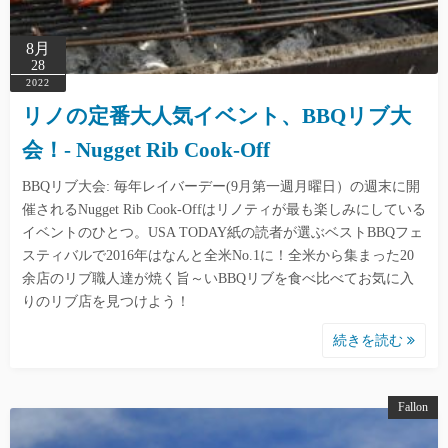
8月
28
2022
リノの定番大人気イベント、BBQリブ大
会！- Nugget Rib Cook-Off
BBQリブ大会: 毎年レイバーデー(9月第一週月曜日）の週末に開
催されるNugget Rib Cook-Offはリノティが最も楽しみにしている
イベントのひとつ。USA TODAY紙の読者が選ぶベストBBQフェ
スティバルで2016年はなんと全米No.1に！全米から集まった20
余店のリブ職人達が焼く旨～いBBQリブを食べ比べてお気に入
りのリブ店を見つけよう！
続きを読む
Fallon