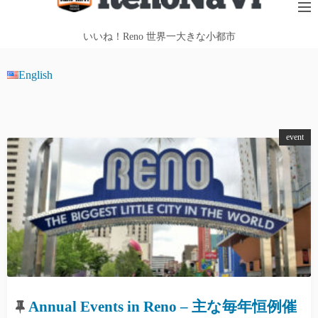
テ
ン
いいね！Reno 世界一大きな小都市
ツ
へ
English
ス
キ
ッ
event
プ
Annual Events in Reno – 主な毎年恒例催